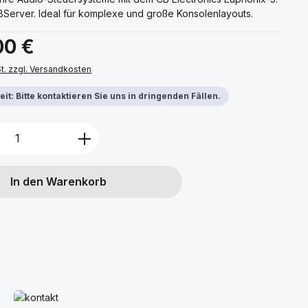
Server. Ideal für komplexe und große Konsolenlayouts.
s:
00 €
St. zzgl. Versandkosten
it: Bitte kontaktieren Sie uns in dringenden Fällen.
Anzahl: Gib den gewünschten Wert ein 
In den Warenkorb
s
Mehr erfahren