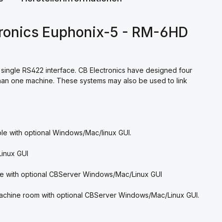
tronics Euphonix-5 - RM-6HD
single RS422 interface. CB Electronics have designed four
 than one machine. These systems may also be used to link
sole with optional Windows/Mac/linux GUI.
Linux GUI
sole with optional CBServer Windows/Mac/Linux GUI
machine room with optional CBServer Windows/Mac/Linux GUI.