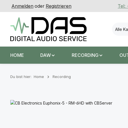
Anmelden
oder
Registrieren
Tel:
 Hauptinhalt springen
Zur Suche springen
Zur Hauptnavigation springen
Alle K
HOME
DAW
RECORDING
OU
Du bist hier:
Home
Recording
Bildergalerie überspringen