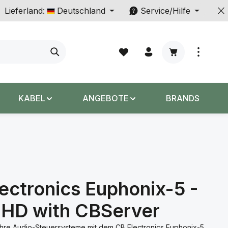
Lieferland:
Deutschland
Service/Hilfe
Warenkorb enth
KABEL
ANGEBOTE
BRANDS
ectronics Euphonix-5 -
HD with CBServer
 Ihre Audio-Steuersysteme mit dem CB Electronics Euphonix-5.