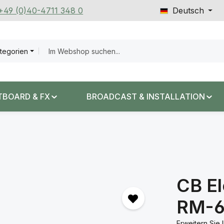
 +49 (0)40-4711 348 0
Deutsch
ategorien
TBOARD & FX
BROADCAST & INSTALLATION
CB El
RM-6
Erweitern Sie