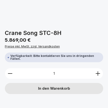
Crane Song STC-8H
Regulärer Preis:
5.869,00 €
Preise inkl. MwSt. zzgl. Versandkosten
Verfügbarkeit: Bitte kontaktieren Sie uns in dringenden
Fällen.
Produkt Anzahl: Gib den gewünschten Wert ein ode
In den Warenkorb