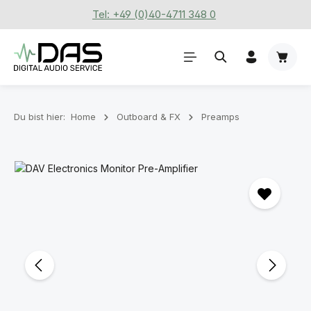
Tel: +49 (0)40-4711 348 0
Zum Hauptinhalt springen
Waren
Du bist hier:
Home
Outboard & FX
Preamps
Bildergalerie überspringen