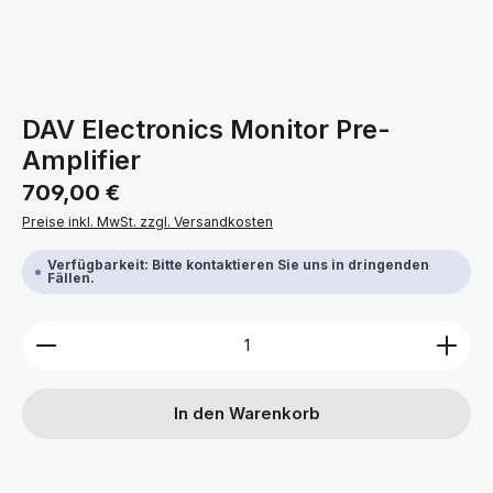
DAV Electronics Monitor Pre-
Amplifier
Regulärer Preis:
709,00 €
Preise inkl. MwSt. zzgl. Versandkosten
Verfügbarkeit: Bitte kontaktieren Sie uns in dringenden
Fällen.
Produkt Anzahl: Gib den gewünschten Wert ein ode
In den Warenkorb