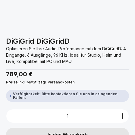
DiGiGrid DiGiGridD
Optimieren Sie Ihre Audio-Performance mit dem DiGiGridD: 4
Eingänge, 6 Ausgänge, 96 KHz, ideal für Studio, Heim und
Live, kompatibel mit PC und MAC!
Regulärer Preis:
789,00 €
Preise inkl. MwSt. zzgl. Versandkosten
Verfügbarkeit: Bitte kontaktieren Sie uns in dringenden
Fällen.
Produkt Anzahl: Gib den gewünschten Wert ein ode
In den Warenkorb