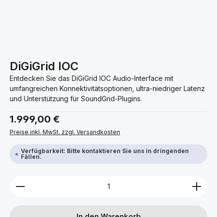
DiGiGrid IOC
Entdecken Sie das DiGiGrid IOC Audio-Interface mit
umfangreichen Konnektivitätsoptionen, ultra-niedriger Latenz
und Unterstützung für SoundGrid-Plugins.
Regulärer Preis:
1.999,00 €
Preise inkl. MwSt. zzgl. Versandkosten
Verfügbarkeit: Bitte kontaktieren Sie uns in dringenden
Fällen.
Produkt Anzahl: Gib den gewünschten Wert ein ode
In den Warenkorb