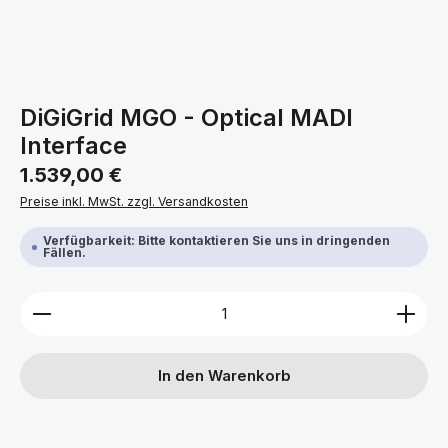
DiGiGrid MGO - Optical MADI
Interface
Regulärer Preis:
1.539,00 €
Preise inkl. MwSt. zzgl. Versandkosten
Verfügbarkeit: Bitte kontaktieren Sie uns in dringenden
Fällen.
Produkt Anzahl: Gib den gewünschten Wert ein ode
In den Warenkorb