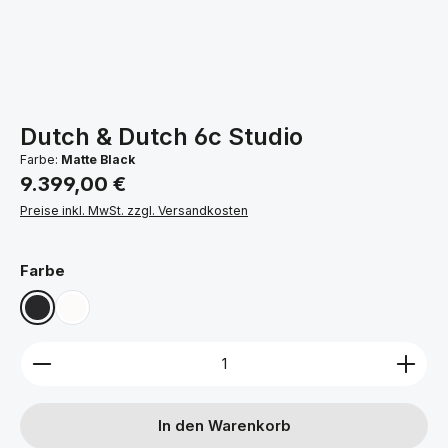
Dutch & Dutch 6c Studio
Farbe:
Matte Black
Regulärer Preis:
9.399,00 €
Preise inkl. MwSt. zzgl. Versandkosten
auswählen
Farbe
Matte Black
Matte White
Produkt Anzahl: Gib den gewünschten Wert ein ode
In den Warenkorb