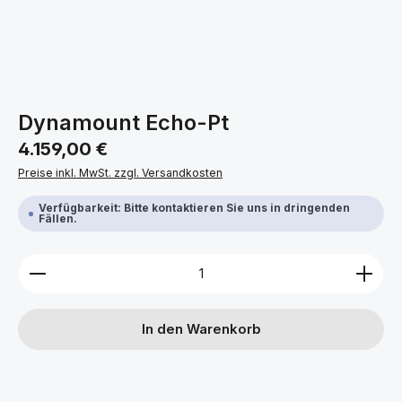
Dynamount Echo-Pt
Regulärer Preis:
4.159,00 €
Preise inkl. MwSt. zzgl. Versandkosten
Verfügbarkeit: Bitte kontaktieren Sie uns in dringenden
Fällen.
Produkt Anzahl: Gib den gewünschten Wert ein ode
In den Warenkorb