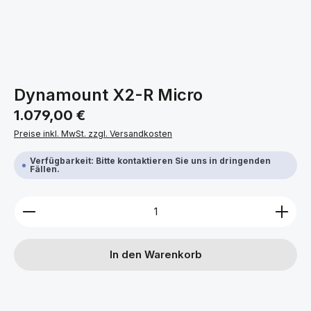
Dynamount X2-R Micro
Regulärer Preis:
1.079,00 €
Preise inkl. MwSt. zzgl. Versandkosten
Verfügbarkeit: Bitte kontaktieren Sie uns in dringenden
Fällen.
Produkt Anzahl: Gib den gewünschten Wert ein ode
In den Warenkorb