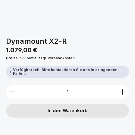
Dynamount X2-R
Regulärer Preis:
1.079,00 €
Preise inkl. MwSt. zzgl. Versandkosten
Verfügbarkeit: Bitte kontaktieren Sie uns in dringenden
Fällen.
Produkt Anzahl: Gib den gewünschten Wert ein ode
In den Warenkorb