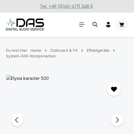
Tel: +49 (0)40-4711 348 0
Zum Hauptinhalt springen
Waren
Du bist hier:
Home
Outboard & FX
Effektgeräte
System-500-Komponenten
Bildergalerie überspringen