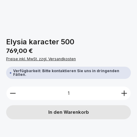
Elysia karacter 500
Regulärer Preis:
769,00 €
Preise inkl. MwSt. zzgl. Versandkosten
Verfügbarkeit: Bitte kontaktieren Sie uns in dringenden
Fällen.
Produkt Anzahl: Gib den gewünschten Wert ein ode
In den Warenkorb