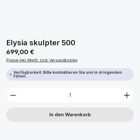
Elysia skulpter 500
Regulärer Preis:
699,00 €
Preise inkl. MwSt. zzgl. Versandkosten
Verfügbarkeit: Bitte kontaktieren Sie uns in dringenden
Fällen.
Produkt Anzahl: Gib den gewünschten Wert ein ode
In den Warenkorb