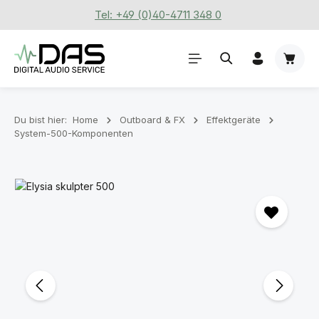
Tel: +49 (0)40-4711 348 0
Zum Hauptinhalt springen
Waren
Du bist hier:
Home
Outboard & FX
Effektgeräte
System-500-Komponenten
Bildergalerie überspringen