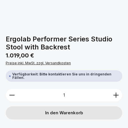
Ergolab Performer Series Studio
Stool with Backrest
Regulärer Preis:
1.019,00 €
Preise inkl. MwSt. zzgl. Versandkosten
Verfügbarkeit: Bitte kontaktieren Sie uns in dringenden
Fällen.
Produkt Anzahl: Gib den gewünschten Wert ein ode
In den Warenkorb