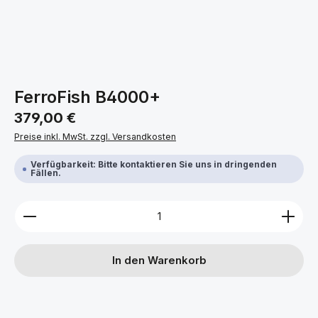
FerroFish B4000+
Regulärer Preis:
379,00 €
Preise inkl. MwSt. zzgl. Versandkosten
Verfügbarkeit: Bitte kontaktieren Sie uns in dringenden
Fällen.
Produkt Anzahl: Gib den gewünschten Wert ein ode
In den Warenkorb