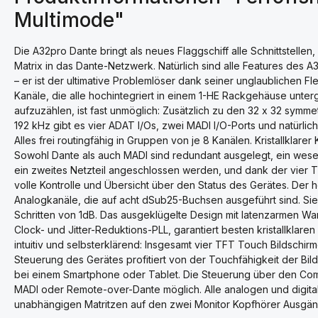
Multimode"
Die A32pro Dante bringt als neues Flaggschiff alle Schnittstelle
Matrix in das Dante-Netzwerk. Natürlich sind alle Features des A
– er ist der ultimative Problemlöser dank seiner unglaublichen Fl
Kanäle, die alle hochintegriert in einem 1-HE Rackgehäuse unter
aufzuzählen, ist fast unmöglich: Zusätzlich zu den 32 x 32 symme
192 kHz gibt es vier ADAT I/Os, zwei MADI I/O-Ports und natürli
Alles frei routingfähig in Gruppen von je 8 Kanälen. Kristallklare
Sowohl Dante als auch MADI sind redundant ausgelegt, ein wesen
ein zweites Netzteil angeschlossen werden, und dank der vier 
volle Kontrolle und Übersicht über den Status des Gerätes. Der 
Analogkanäle, die auf acht dSub25-Buchsen ausgeführt sind. Sie l
Schritten von 1dB. Das ausgeklügelte Design mit latenzarmen W
Clock- und Jitter-Reduktions-PLL, garantiert besten kristallklar
intuitiv und selbsterklärend: Insgesamt vier TFT Touch Bildschi
Steuerung des Gerätes profitiert von der Touchfähigkeit der Bildsc
bei einem Smartphone oder Tablet. Die Steuerung über den Compu
MADI oder Remote-over-Dante möglich. Alle analogen und digit
unabhängigen Matritzen auf den zwei Monitor Kopfhörer Ausgän