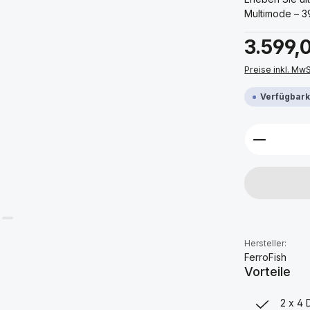
Multimode – 39
Regulärer Prei
3.599,
Preise inkl. Mw
Verfügbarke
Produkt 
Hersteller:
FerroFish
Vorteile
2 x 4