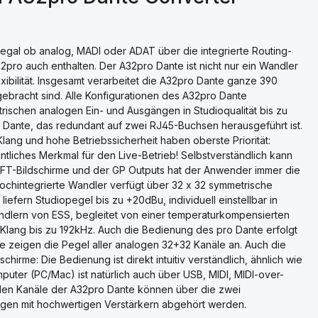
n, egal ob analog, MADI oder ADAT über die integrierte Routing-
32pro auch enthalten. Der A32pro Dante ist nicht nur ein Wandler
exibilität. Insgesamt verarbeitet die A32pro Dante ganze 390
gebracht sind. Alle Konfigurationen des A32pro Dante
trischen analogen Ein- und Ausgängen in Studioqualität bis zu
ch Dante, das redundant auf zwei RJ45-Buchsen herausgeführt ist.
r Klang und hohe Betriebssicherheit haben oberste Priorität:
tliches Merkmal für den Live-Betrieb! Selbstverständlich kann
TFT-Bildschirme und der GP Outputs hat der Anwender immer die
hochintegrierte Wandler verfügt über 32 x 32 symmetrische
iefern Studiopegel bis zu +20dBu, individuell einstellbar in
andlern von ESS, begleitet von einer temperaturkompensierten
en Klang bis zu 192kHz. Auch die Bedienung des pro Dante erfolgt
rme zeigen die Pegel aller analogen 32+32 Kanäle an. Auch die
hirme: Die Bedienung ist direkt intuitiv verständlich, ähnlich wie
ter (PC/Mac) ist natürlich auch über USB, MIDI, MIDI-over-
alen Kanäle der A32pro Dante können über die zwei
gen mit hochwertigen Verstärkern abgehört werden.