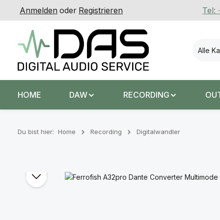
Anmelden
oder
Registrieren
Tel:
 Hauptinhalt springen
Zur Suche springen
Zur Hauptnavigation springen
Alle K
HOME
DAW
RECORDING
OU
Du bist hier:
Home
Recording
Digitalwandler
Bildergalerie überspringen