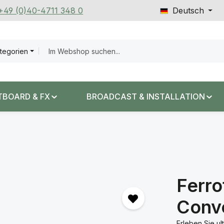
 +49 (0)40-4711 348 0
Deutsch
ategorien
TBOARD & FX
BROADCAST & INSTALLATION
Ferro
Conv
Erleben Sie ul