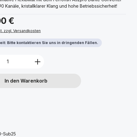
0 Kanäle, kristallklarer Klang und hohe Betriebssicherheit!
s:
00 €
St. zzgl. Versandkosten
it: Bitte kontaktieren Sie uns in dringenden Fällen.
Anzahl: Gib den gewünschten Wert ein 
In den Warenkorb
 D-Sub25