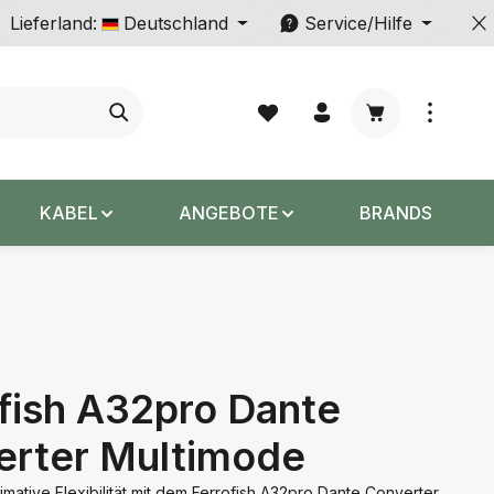
Lieferland:
Deutschland
Service/Hilfe
Warenkorb enth
KABEL
ANGEBOTE
BRANDS
fish A32pro Dante
erter Multimode
timative Flexibilität mit dem Ferrofish A32pro Dante Converter