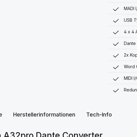
MADI I
USB T
4 x 4
Dante 
2x Ko
Word C
MIDI I
Redun
e
Herstellerinformationen
Tech-Info
h A32pro Dante Converter