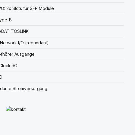
/O: 2x Slots für SFP Module
ype-B
 ADAT TOSLINK
Network I/O (redundant)
pfhörer Ausgänge
lock I/O
/O
dante Stromversorgung
Mehr erfahren