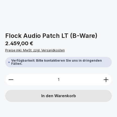
Flock Audio Patch LT (B-Ware)
Regulärer Preis:
2.459,00 €
Preise inkl. MwSt. zzgl. Versandkosten
Verfügbarkeit: Bitte kontaktieren Sie uns in dringenden
Fällen.
Produkt Anzahl: Gib den gewünschten Wert ein ode
In den Warenkorb