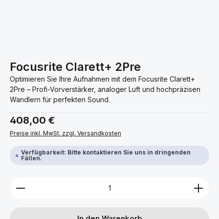
Focusrite Clarett+ 2Pre
Optimieren Sie Ihre Aufnahmen mit dem Focusrite Clarett+
2Pre – Profi-Vorverstärker, analoger Luft und hochpräzisen
Wandlern für perfekten Sound.
Regulärer Preis:
408,00 €
Preise inkl. MwSt. zzgl. Versandkosten
Verfügbarkeit: Bitte kontaktieren Sie uns in dringenden
Fällen.
Produkt Anzahl: Gib den gewünschten Wert ein ode
In den Warenkorb