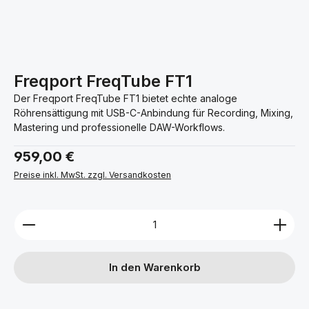
Freqport FreqTube FT1
Der Freqport FreqTube FT1 bietet echte analoge
Röhrensättigung mit USB-C-Anbindung für Recording, Mixing,
Mastering und professionelle DAW-Workflows.
Regulärer Preis:
959,00 €
Preise inkl. MwSt. zzgl. Versandkosten
Produkt Anzahl: Gib den gewünschten Wert ein ode
In den Warenkorb