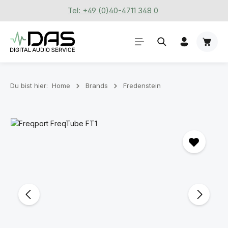
Tel: +49 (0)40-4711 348 0
Zum Hauptinhalt springen
Waren
Du bist hier:
Home
Brands
Fredenstein
Bildergalerie überspringen