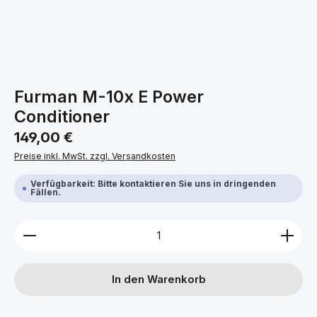
Furman M-10x E Power
Conditioner
Regulärer Preis:
149,00 €
Preise inkl. MwSt. zzgl. Versandkosten
Verfügbarkeit: Bitte kontaktieren Sie uns in dringenden
Fällen.
Produkt Anzahl: Gib den gewünschten Wert ein ode
In den Warenkorb