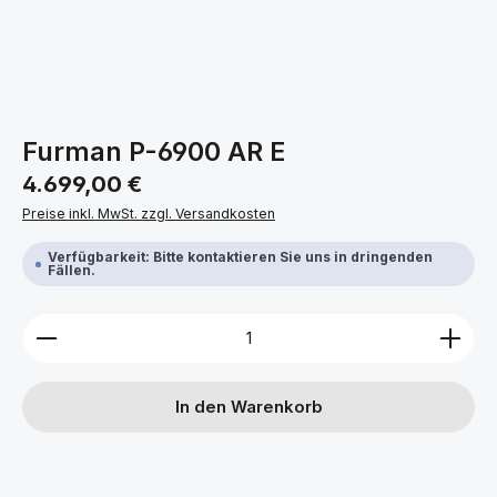
Furman P-6900 AR E
Regulärer Preis:
4.699,00 €
Preise inkl. MwSt. zzgl. Versandkosten
Verfügbarkeit: Bitte kontaktieren Sie uns in dringenden
Fällen.
Produkt Anzahl: Gib den gewünschten Wert ein ode
In den Warenkorb