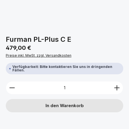
Furman PL-Plus C E
Regulärer Preis:
479,00 €
Preise inkl. MwSt. zzgl. Versandkosten
Verfügbarkeit: Bitte kontaktieren Sie uns in dringenden
Fällen.
Produkt Anzahl: Gib den gewünschten Wert ein ode
In den Warenkorb