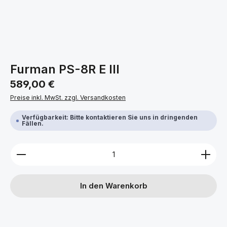
Furman PS-8R E III
Regulärer Preis:
589,00 €
Preise inkl. MwSt. zzgl. Versandkosten
Verfügbarkeit: Bitte kontaktieren Sie uns in dringenden
Fällen.
Produkt Anzahl: Gib den gewünschten Wert ein ode
In den Warenkorb