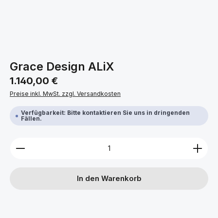
Grace Design ALiX
Regulärer Preis:
1.140,00 €
Preise inkl. MwSt. zzgl. Versandkosten
Verfügbarkeit: Bitte kontaktieren Sie uns in dringenden
Fällen.
Produkt Anzahl: Gib den gewünschten Wert ein ode
In den Warenkorb