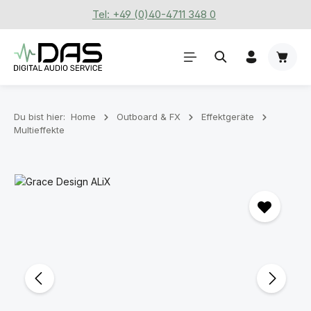
Tel: +49 (0)40-4711 348 0
Zum Hauptinhalt springen
Waren
Du bist hier:
Home
Outboard & FX
Effektgeräte
Multieffekte
Bildergalerie überspringen