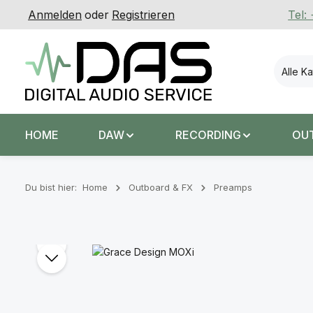
Anmelden
oder
Registrieren
Tel:
 Hauptinhalt springen
Zur Suche springen
Zur Hauptnavigation springen
Alle K
HOME
DAW
RECORDING
OU
Du bist hier:
Home
Outboard & FX
Preamps
Bildergalerie überspringen