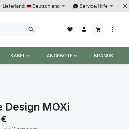
Lieferland:
Deutschland
Service/Hilfe
Warenkorb enth
KABEL
ANGEBOTE
BRANDS
e Design MOXi
s:
 €
St. zzgl. Versandkosten