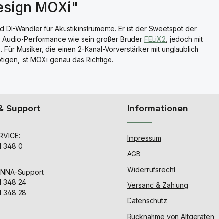
esign MOXi"
d DI-Wandler für Akustikinstrumente. Er ist der Sweetspot der
re Audio-Performance wie sein großer Bruder
FELiX2
, jedoch mit
Für Musiker, die einen 2-Kanal-Vorverstärker mit unglaublich
ötigen, ist MOXi genau das Richtige.
& Support
Informationen
VICE:
Impressum
1 348 0
AGB
Widerrufsrecht
ENNA-Support:
1 348 24
Versand & Zahlung
1 348 28
Datenschutz
Rücknahme von Altgeräten