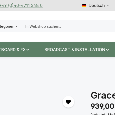
 +49 (0)40-4711 348 0
Deutsch
ategorien
TBOARD & FX
BROADCAST & INSTALLATION
Grac
Regulärer Prei
939,00
Preise inkl. Mw