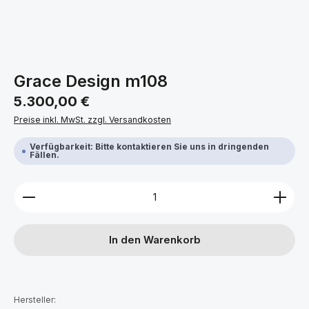
Grace Design m108
Regulärer Preis:
5.300,00 €
Preise inkl. MwSt. zzgl. Versandkosten
Verfügbarkeit: Bitte kontaktieren Sie uns in dringenden
Fällen.
Produkt Anzahl: Gib den gewünschten Wert ein ode
In den Warenkorb
Hersteller: