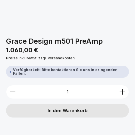
Grace Design m501 PreAmp
Regulärer Preis:
1.060,00 €
Preise inkl. MwSt. zzgl. Versandkosten
Verfügbarkeit: Bitte kontaktieren Sie uns in dringenden
Fällen.
Produkt Anzahl: Gib den gewünschten Wert ein ode
In den Warenkorb