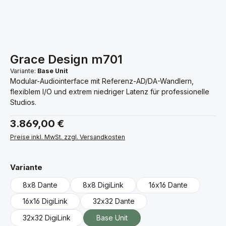
Grace Design m701
Variante:
Base Unit
Modular-Audiointerface mit Referenz-AD/DA-Wandlern,
flexiblem I/O und extrem niedriger Latenz für professionelle
Studios.
Regulärer Preis:
3.869,00 €
Preise inkl. MwSt. zzgl. Versandkosten
auswählen
Variante
8x8 Dante
8x8 DigiLink
16x16 Dante
16x16 DigiLink
32x32 Dante
32x32 DigiLink
Base Unit