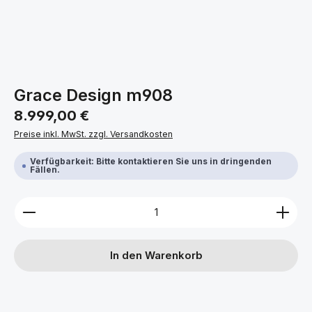
Grace Design m908
Regulärer Preis:
8.999,00 €
Preise inkl. MwSt. zzgl. Versandkosten
Verfügbarkeit: Bitte kontaktieren Sie uns in dringenden
Fällen.
Produkt Anzahl: Gib den gewünschten Wert ein ode
In den Warenkorb