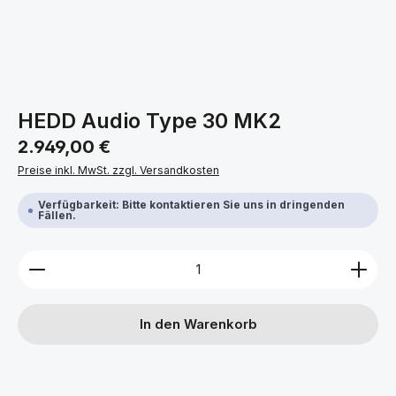
HEDD Audio Type 30 MK2
Regulärer Preis:
2.949,00 €
Preise inkl. MwSt. zzgl. Versandkosten
Verfügbarkeit: Bitte kontaktieren Sie uns in dringenden
Fällen.
Produkt Anzahl: Gib den gewünschten Wert ein ode
In den Warenkorb