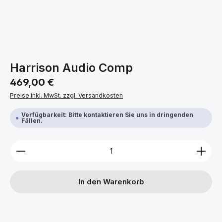
Harrison Audio Comp
Regulärer Preis:
469,00 €
Preise inkl. MwSt. zzgl. Versandkosten
Verfügbarkeit: Bitte kontaktieren Sie uns in dringenden
Fällen.
Produkt Anzahl: Gib den gewünschten Wert ein ode
In den Warenkorb