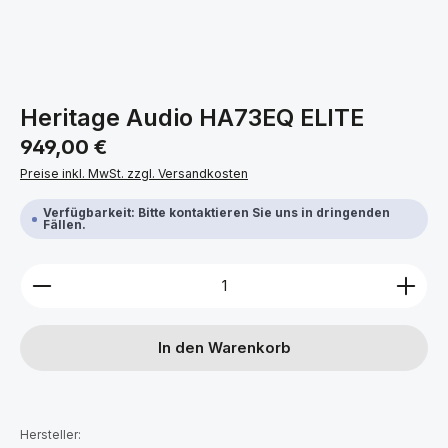
Heritage Audio HA73EQ ELITE
Regulärer Preis:
949,00 €
Preise inkl. MwSt. zzgl. Versandkosten
Verfügbarkeit: Bitte kontaktieren Sie uns in dringenden
Fällen.
Produkt Anzahl: Gib den gewünschten Wert ein ode
In den Warenkorb
Hersteller: