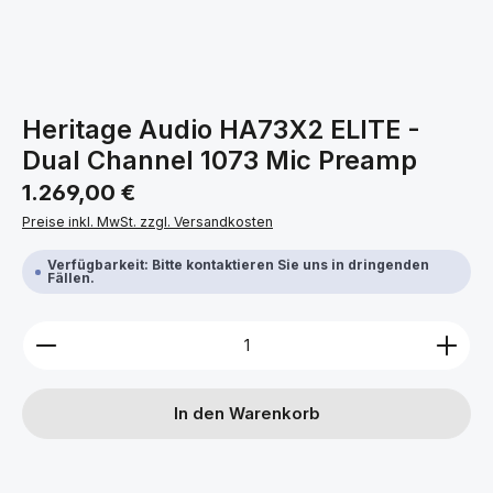
Heritage Audio HA73X2 ELITE -
Dual Channel 1073 Mic Preamp
Regulärer Preis:
1.269,00 €
Preise inkl. MwSt. zzgl. Versandkosten
Verfügbarkeit: Bitte kontaktieren Sie uns in dringenden
Fällen.
Produkt Anzahl: Gib den gewünschten Wert ein ode
In den Warenkorb