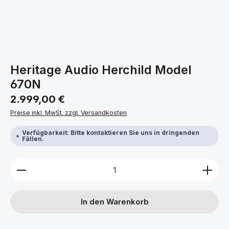
Heritage Audio Herchild Model
670N
Regulärer Preis:
2.999,00 €
Preise inkl. MwSt. zzgl. Versandkosten
Verfügbarkeit: Bitte kontaktieren Sie uns in dringenden
Fällen.
Produkt Anzahl: Gib den gewünschten Wert ein ode
In den Warenkorb