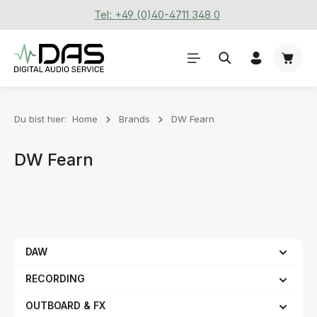
Tel: +49 (0)40-4711 348 0
Zum Hauptinhalt springen
Waren
Du bist hier:
Home
Brands
DW Fearn
DW Fearn
DAW
RECORDING
OUTBOARD & FX