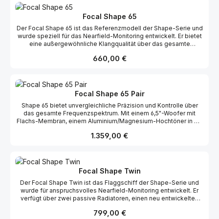
new tweeter is what’s at the source of the very high definition. It
efficiently reveals any hissing, and it’s also very precise in the
Focal Shape 65
very high end.
Der Focal Shape 65 ist das Referenzmodell der Shape-Serie und
wurde speziell für das Nearfield-Monitoring entwickelt. Er bietet
eine außergewöhnliche Klangqualität über das gesamte
Frequenzspektrum – von tiefen Bässen bis zu feinsten Höhen.
Regulärer Preis:
660,00 €
Für optimale Ergebnisse wird ein Hörabstand von etwa 1 Meter
empfohlen. Die in Frankreich gefertigten Shape Monitore
integrieren fünf innovative Technologien zur Maximierung der
akustischen Transparenz. Dank ihres durchdachten Designs und
umfangreicher Einstellmöglichkeiten sind sie ideal für kleinere
Focal Shape 65 Pair
Abhörräume geeignet. Der Shape 65 überzeugt durch ein breites
Shape 65 bietet unvergleichliche Präzision und Kontrolle über
und äußerst präzises Stereobild mit exzellenter Räumlichkeit. Der
das gesamte Frequenzspektrum. Mit einem 6,5"-Woofer mit
Bassbereich ist straff, kontrolliert und klar definiert, während die
Flachs-Membran, einem Aluminium/Magnesium-Hochtöner in M-
unteren Mitten und Mitten besonders neutral und frei von
Form und AB-Class-Verstärkern ist dieser Monitor unverzichtbar
Maskierungseffekten wiedergegeben werden – ideal für
Regulärer Preis:
1.359,00 €
für Profis, die einen transparenten und perfekt definierten Klang
präzises Equalizing. Der neu entwickelte Hochtöner sorgt für eine
suchen. Sein volles Potenzial entfaltet er ab einer Hörentfernung
sehr hohe Auflösung im Hochtonbereich und macht selbst
von einem Meter.
feinste Details wie Rauschen oder Zischlaute hörbar. Das
Ergebnis ist ein transparentes und detailreiches Klangbild, das
den Shape 65 zu einem unverzichtbaren Werkzeug im Studio
Focal Shape Twin
macht.
Der Focal Shape Twin ist das Flaggschiff der Shape-Serie und
wurde für anspruchsvolles Nearfield-Monitoring entwickelt. Er
verfügt über zwei passive Radiatoren, einen neu entwickelten
Tieftöner mit Flax-Membran sowie den neuesten
Regulärer Preis:
799,00 €
Aluminium/Magnesium-Inverskalotten-Hochtöner mit M-Profil für