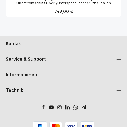
Überstromschutz Über-/Unterspannungsschutz auf allen
Schienen Voll-Aluminium-Gehäuse Kein Kit! Wir liefern den Amp
Regulärer Preis:
749,00 €
fertig zusammengebaut und getestet, ready to go.
Kontakt
Service & Support
Informationen
Technik