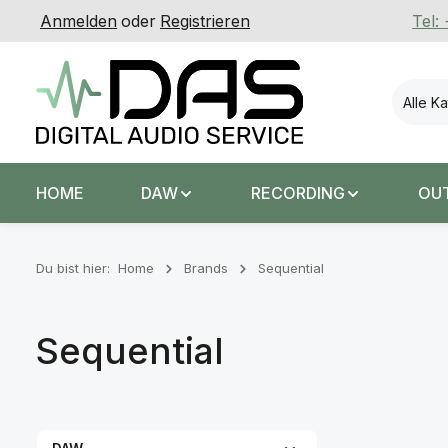
Anmelden
oder
Registrieren
Tel:
 Hauptinhalt springen
Zur Suche springen
Zur Hauptnavigation springen
Alle K
HOME
DAW
RECORDING
OU
Du bist hier:
Home
Brands
Sequential
Sequential