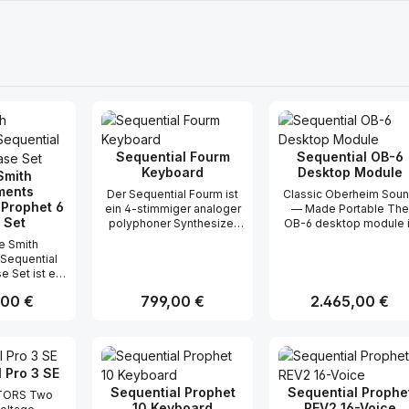
Sequential Fourm
Sequential OB-6
Keyboard
Desktop Module
Smith
ments
Der Sequential Fourm ist
Classic Oberheim Sou
 Prophet 6
ein 4-stimmiger analoger
— Made Portable The
 Set
polyphoner Synthesizer
OB-6 desktop module 
mit einem vollständig
just as powerful and ea
e Smith
analogen Signalweg und
to use as its counterpar
 Sequential
einer speziell
the OB-6 Keyboard. T
e Set ist ein
entwickelten 37-Tasten-
module has all of the
rtiges
Tactive™-Slim-Key-
same controls as the
r Preis:
,00 €
Regulärer Preis:
799,00 €
Regulärer Preis:
2.465,00 €
-Set für den
Tastatur mit polyphonem
keyboard version and
 Prophet-6
Aftertouch. Inspiriert von
provides the same
ntwickelt für
den legendären Prophet-
immediacy and ease o
t Anzahl: Gib den gewünschten Wert ei
Produkt Anzahl: Gib den gew
Produkt Anz
le Musiker,
5- und Pro-One-
use. As with the OB-6
tists und
Synthesizern kombiniert
Keyboard, all paramete
 Pro 3 SE
der, bietet
er den klassischen
are at your fingertips, w
uste Case
Sequential Prophet
Sequential Prophe
RS Two
Sequential-Klang mit
full-sized knobs and
n Schutz und
10 Keyboard
REV2 16-Voice