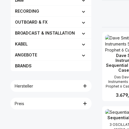
DAW
RECORDING
OUTBOARD & FX
BROADCAST & INSTALLATION
KABEL
ANGEBOTE
Dave 
Instru
Sequential
BRANDS
Case
Das Dav
Instruments
Hersteller
Prophet 6 Cas
hochwe
Reguläre
3.679
Schutzkoffer
Sequential
Preis
Synthesizer. E
Produk
professionel
Touring-Ar
Sequential
Studioanwen
dieses rob
3 OSCILLATO
zuverlässige