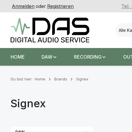
Anmelden
oder
Registrieren
Tel:
 Hauptinhalt springen
Zur Suche springen
Zur Hauptnavigation springen
Alle K
HOME
DAW
RECORDING
OU
Du bist hier:
Home
Brands
Signex
Signex