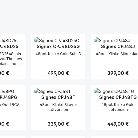
PJ48D25
Signex CPJ48D25G
Signex CPJ48J
8D2548-pin
48pol. Klinke Gold Sub-D
48pol. Klinke Silber Ja
lver.The new
etains the
gths of its
er Preis:
00 €
Regulärer Preis:
499,00 €
Regulärer Preis:
399,00 €
 but now has
at are of a
-enclosed
t Anzahl: Gib den gewünschten Wert ei
Produkt Anzahl: Gib den gew
Produkt Anz
e new Jack
 to keep out
CPJ48PG
Signex CPJ48T
Signex CPJ48TG
nants that
ct life, they
ke Gold RCA
48pol. Klinke Silbver
48pol. Klinke Gold
 a smart
Lötversion
Lötversion
 which gives
'feel' when
 un-plugging
er Preis:
00 €
Regulärer Preis:
339,00 €
Regulärer Preis:
449,00 €
oking pretty
w Isopatch
ll sockets