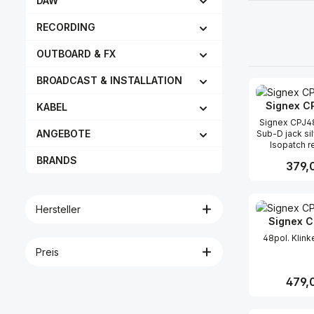
DAW
RECORDING
OUTBOARD & FX
BROADCAST & INSTALLATION
Signex C
KABEL
Signex CPJ4
ANGEBOTE
Sub-D jack si
Isopatch r
design stren
BRANDS
Regulär
379,
predecessor,
48 Jacks th
new, fully
Produk
design. Th
Hersteller
design helps
Signex 
the contami
shorten conta
48pol. Klin
also have
Preis
chromed ring
an improved 
plugging and
Regulär
479,
as well as lo
cool!The ne
still has a