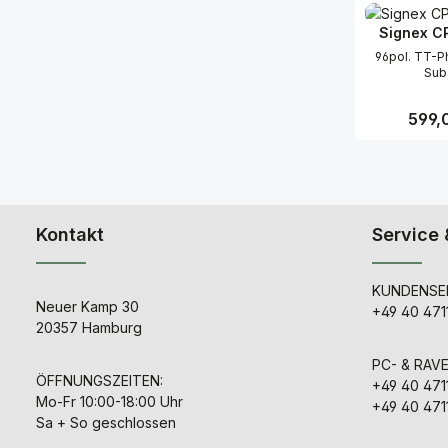
Produk
mounted
horizontal pr
Signex C
boards (PCBs)
96pol. TT-P
vertical car
Sub
sometimes 
use. This
constructio
Regulär
599,
Isopatch ver
gives full ac
of the circui
Produk
parallel poi
special 'prog
normalising.
flexible ju
Kontakt
Service 
between top
PCBs means
Isopatch ca
up for ser
KUNDENSER
needed. Un
Neuer Kamp 30
+49 40 471
patch panels,
20357 Hamburg
offers hal
normalisin
PC- & RAV
channel, 
ÖFFNUNGSZEITEN:
soldering ac
+49 40 471
'program pads
Mo-Fr 10:00-18:00 Uhr
+49 40 471
PCB - No spec
Sa + So geschlossen
needed an
nothing to ta