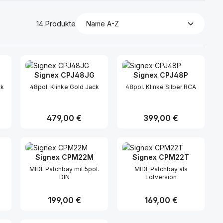
14 Produkte
Signex CPJ48JG
Signex CPJ48P
ck
48pol. Klinke Gold Jack
48pol. Klinke Silber RCA
Regulärer Preis:
479,00 €
Regulärer Preis:
399,00 €
n oder benutze die Schaltflächen um di
ünschten Wert ein oder benutze die Sc
ahl: Gib den gewünschten Wert ein ode
Produkt Anzahl: Gib den gewünsch
Produkt Anzahl: 
Signex CPM22M
Signex CPM22T
MIDI-Patchbay mit 5pol.
MIDI-Patchbay als
DIN
Lötversion
Regulärer Preis:
199,00 €
Regulärer Preis:
169,00 €