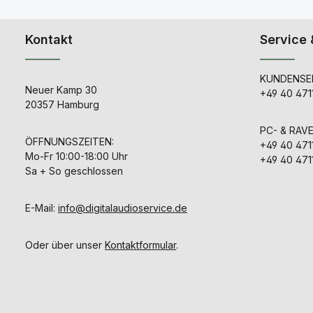
Team. These
and highly 
sounds will i
PLAY! The pr
Kontakt
Service 
with going to
the earth t
restore each 
KUNDENSER
rare and incre
Neuer Kamp 30
+49 40 471
instruments 
20357 Hamburg
technicians
craftsmen 
discipline. 
PC- & RAV
as far as sp
ÖFFNUNGSZEITEN:
+49 40 471
redoing these
Mo-Fr 10:00-18:00 Uhr
+49 40 471
from scratc
Sa + So geschlossen
again until
totally “ri
incredible a
detail and me
E-Mail:
info@digitalaudioservice.de
given to eac
allowed us 
these sounds
Oder über unser
Kontaktformular
.
new level o
tone and 
playability…a
that’s just th
these instru
transformed 