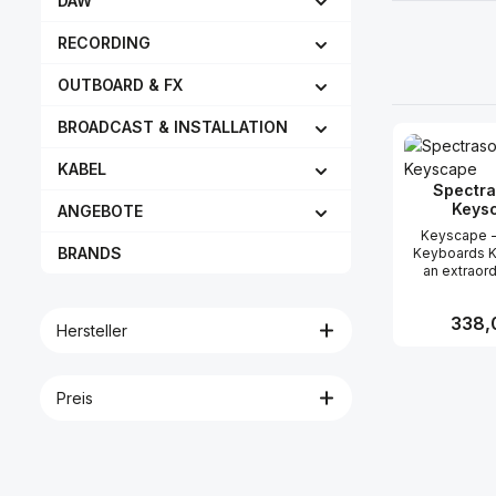
DAW
RECORDING
OUTBOARD & FX
BROADCAST & INSTALLATION
KABEL
Spectra
Keys
ANGEBOTE
Keyscape -
BRANDS
Keyboards K
an extraor
virtual i
featuring t
Regulär
338,
selection o
Hersteller
keyboards in
Ten years in
Produk
each of th
sought-afte
Preis
was careful
and then
multisampl
renowned Sp
Sound Dev