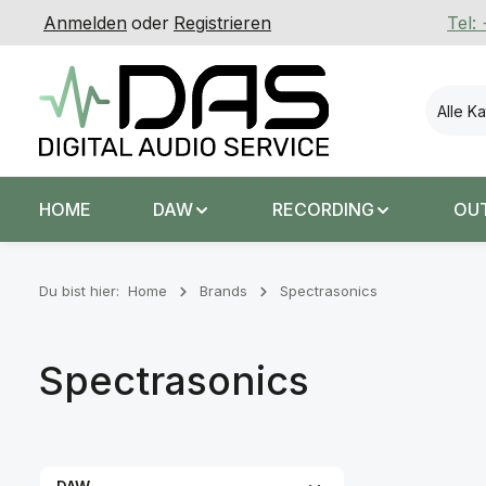
Anmelden
oder
Registrieren
Tel:
 Hauptinhalt springen
Zur Suche springen
Zur Hauptnavigation springen
Alle K
HOME
DAW
RECORDING
OU
Du bist hier:
Home
Brands
Spectrasonics
Spectrasonics