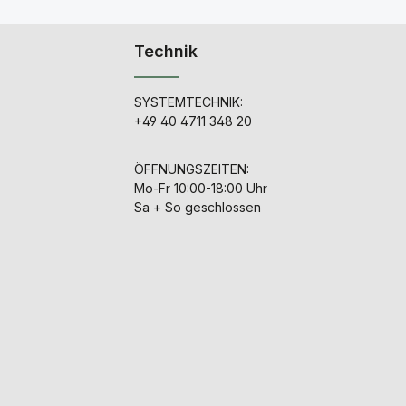
virtual instrument Trilian,
d
the long-awaited
successor to the award-
Technik
n
winning Trilogy bass
f
module. Trilian´s massive
34GB core library
ür
featuring highly-detailed
SYSTEMTECHNIK:
new Acoustic, Electric and
+49 40 4711 348 20
Synth basses - as well as
enhanced versions of the
classic Trilogy sounds.
m
ÖFFNUNGSZEITEN:
With a brand new user
Mo-Fr 10:00-18:00 Uhr
interface and numerous
,
software innovations,
Sa + So geschlossen
Trilian is the first 64-bit
.
native software based on
Spectrasonics next
generation STEAM
Engine, and is the first
virtual instrument to
feature full library
integration with the
flagship Omnisphere
synthesizer.Whether you
´re looking to anchor your
mixes with a giant vault of
amazing Bass patches, or
you´re searching for a