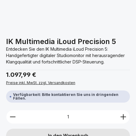
IK Multimedia iLoud Precision 5
Entdecken Sie den IK Multimedia iLoud Precision 5:
Handgefertigter digitaler Studiomonitor mit herausragender
Klangqualität und fortschrittlicher DSP-Steuerung.
Regulärer Preis:
1.097,99 €
Preise inkl. MwSt. zzgl. Versandkosten
Verfügbarkeit: Bitte kontaktieren Sie uns in dringenden
Fällen.
Produkt Anzahl: Gib den gewünschten Wert ein ode
In den Warenkorb