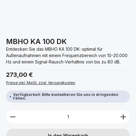
MBHO KA 100 DK
Entdecken Sie das MBHO KA 100 DK: optimal für
Außenaufnahmen mit einem Frequenzbereich von 10-20.000
Hz und einem Signal-Rausch-Verhältnis von bis zu 80 dB.
Regulärer Preis:
273,00 €
Preise inkl. MwSt. zzgl. Versandkosten
Verfügbarkeit: Bitte kontaktieren Sie uns in dringenden
Fällen.
Produkt Anzahl: Gib den gewünschten Wert ein ode
In den Warenkorb