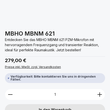
MBHO MBNM 621
Entdecken Sie das MBHO MBNM 621 PZM-Mikrofon mit
hervorragendem Frequenzgang und transienter Reaktion,
ideal für perfekte Raumakustik. Jetzt bestellen!
Regulärer Preis:
279,00 €
Preise inkl. MwSt. zzgl. Versandkosten
Verfügbarkeit: Bitte kontaktieren Sie uns in dringenden
Fällen.
Produkt Anzahl: Gib den gewünschten Wert ein ode
In den Warenkorb