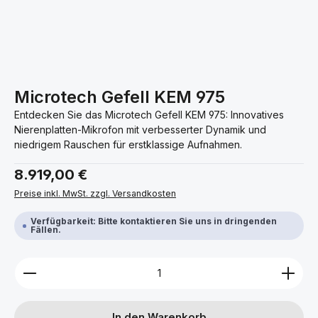
Microtech Gefell KEM 975
Entdecken Sie das Microtech Gefell KEM 975: Innovatives
Nierenplatten-Mikrofon mit verbesserter Dynamik und
niedrigem Rauschen für erstklassige Aufnahmen.
Regulärer Preis:
8.919,00 €
Preise inkl. MwSt. zzgl. Versandkosten
Verfügbarkeit: Bitte kontaktieren Sie uns in dringenden
Fällen.
Produkt Anzahl: Gib den gewünschten Wert ein ode
In den Warenkorb