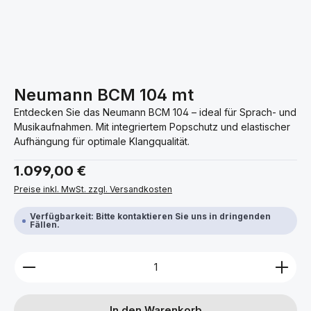
Neumann BCM 104 mt
Entdecken Sie das Neumann BCM 104 – ideal für Sprach- und
Musikaufnahmen. Mit integriertem Popschutz und elastischer
Aufhängung für optimale Klangqualität.
Regulärer Preis:
1.099,00 €
Preise inkl. MwSt. zzgl. Versandkosten
Verfügbarkeit: Bitte kontaktieren Sie uns in dringenden
Fällen.
Produkt Anzahl: Gib den gewünschten Wert ein ode
In den Warenkorb