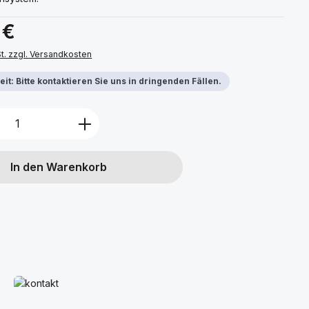
s:
 €
St. zzgl. Versandkosten
it: Bitte kontaktieren Sie uns in dringenden Fällen.
Anzahl: Gib den gewünschten Wert ein 
In den Warenkorb
Mehr erfahren