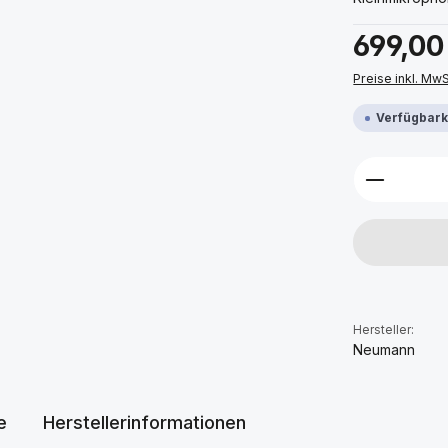
Regulärer Prei
699,00
Preise inkl. Mw
Verfügbarke
Produkt 
Hersteller:
Neumann
e
Herstellerinformationen