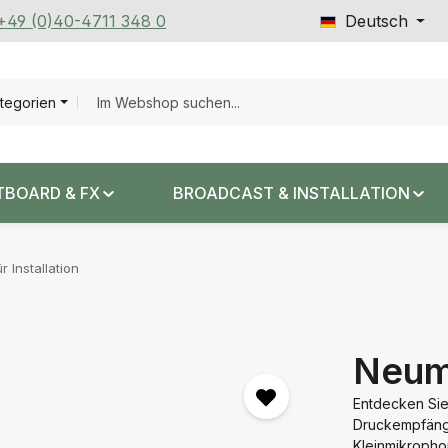
 +49 (0)40-4711 348 0
Deutsch
ategorien
TBOARD & FX
BROADCAST & INSTALLATION
r Installation
Neum
Entdecken Sie
Druckempfänger
Kleinmikropho