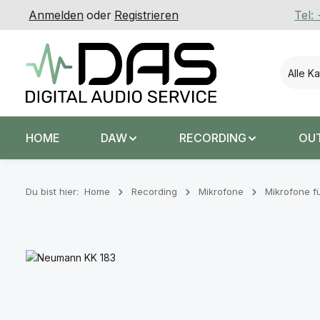
Anmelden
oder
Registrieren
Tel:
 Hauptinhalt springen
Zur Suche springen
Zur Hauptnavigation springen
Alle K
HOME
DAW
RECORDING
OU
Du bist hier:
Home
Recording
Mikrofone
Mikrofone fü
Bildergalerie überspringen