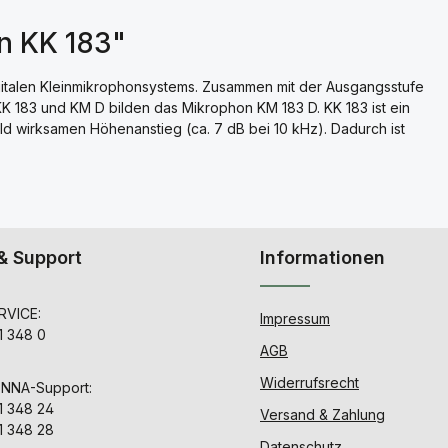
n KK 183"
digitalen Kleinmikrophonsystems. Zusammen mit der Ausgangsstufe
. KK 183 und KM D bilden das Mikrophon KM 183 D. KK 183 ist ein
eld wirksamen Höhenanstieg (ca. 7 dB bei 10 kHz). Dadurch ist
& Support
Informationen
VICE:
Impressum
1 348 0
AGB
Widerrufsrecht
ENNA-Support:
1 348 24
Versand & Zahlung
1 348 28
Datenschutz