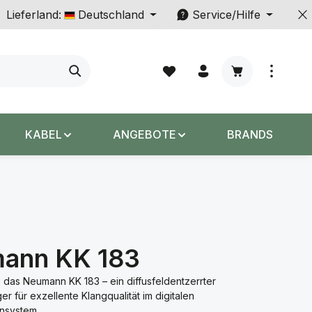
Lieferland:
Deutschland
Service/Hilfe
Warenkorb enth
KABEL
ANGEBOTE
BRANDS
ann KK 183
 das Neumann KK 183 – ein diffusfeldentzerrter
 für exzellente Klangqualität im digitalen
nsystem.