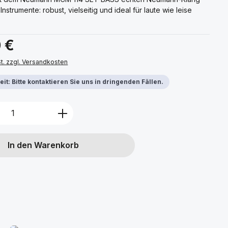
Instrumente: robust, vielseitig und ideal für laute wie leise
s:
 €
St. zzgl. Versandkosten
it: Bitte kontaktieren Sie uns in dringenden Fällen.
Anzahl: Gib den gewünschten Wert ein 
In den Warenkorb