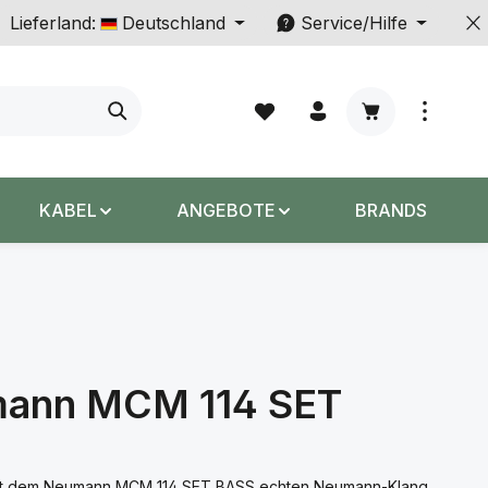
Lieferland:
Deutschland
Service/Hilfe
Warenkorb enth
KABEL
ANGEBOTE
BRANDS
ann MCM 114 SET
S
mit dem Neumann MCM 114 SET BASS echten Neumann-Klang