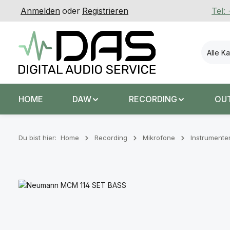
Anmelden
oder
Registrieren
Tel:
 Hauptinhalt springen
Zur Suche springen
Zur Hauptnavigation springen
Alle K
HOME
DAW
RECORDING
OU
Du bist hier:
Home
Recording
Mikrofone
Instrumente
Bildergalerie überspringen