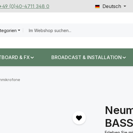
 +49 (0)40-4711 348 0
Deutsch
ategorien
TBOARD & FX
BROADCAST & INSTALLATION
nmikrofone
Neum
BAS
Erleben Sie 