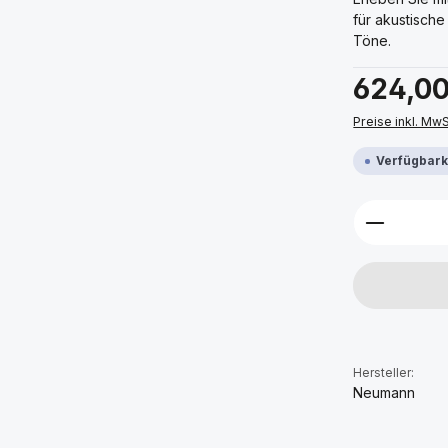
für akustische 
Töne.
Regulärer Prei
624,00
Preise inkl. Mw
Verfügbarke
Produkt 
Hersteller:
Neumann