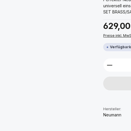
universell ei
SET BRASS/SA
Regulärer Prei
629,00
Preise inkl. Mw
Verfügbarke
Produkt 
Hersteller:
Neumann