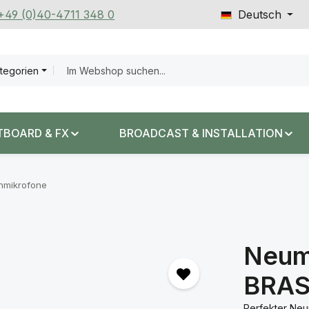
 +49 (0)40-4711 348 0
Deutsch
ategorien
TBOARD & FX
BROADCAST & INSTALLATION
nmikrofone
Neum
BRAS
Perfekter Neum