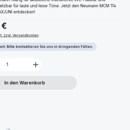
nsetzbar für laute und leise Töne. Jetzt den Neumann MCM 114
X/UNI entdecken!
s:
 €
St. zzgl. Versandkosten
it: Bitte kontaktieren Sie uns in dringenden Fällen.
Anzahl: Gib den gewünschten Wert ein 
In den Warenkorb