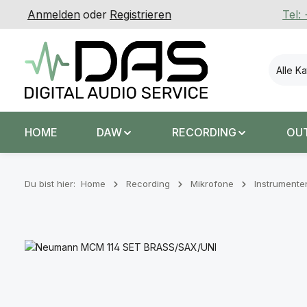
Anmelden
oder
Registrieren
Tel:
 Hauptinhalt springen
Zur Suche springen
Zur Hauptnavigation springen
Alle K
HOME
DAW
RECORDING
OU
Du bist hier:
Home
Recording
Mikrofone
Instrumente
Bildergalerie überspringen