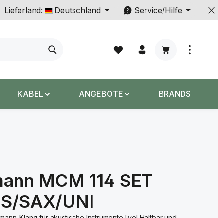
Lieferland:
Deutschland
Service/Hilfe
Warenkorb enth
KABEL
ANGEBOTE
BRANDS
ann MCM 114 SET
S/SAX/UNI
ann-Klang für akustische Instrumente live! Haltbar und