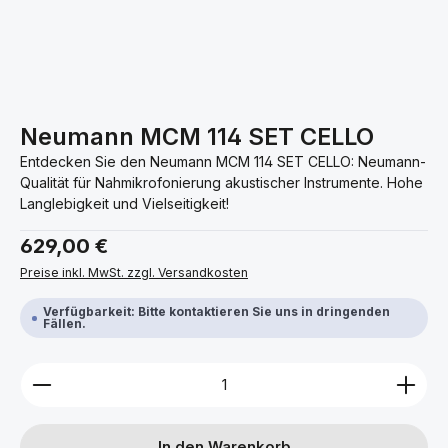
Neumann MCM 114 SET CELLO
Entdecken Sie den Neumann MCM 114 SET CELLO: Neumann-
Qualität für Nahmikrofonierung akustischer Instrumente. Hohe
Langlebigkeit und Vielseitigkeit!
Regulärer Preis:
629,00 €
Preise inkl. MwSt. zzgl. Versandkosten
Verfügbarkeit: Bitte kontaktieren Sie uns in dringenden
Fällen.
Produkt Anzahl: Gib den gewünschten Wert ein ode
In den Warenkorb