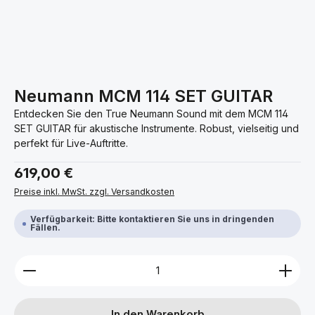
Neumann MCM 114 SET GUITAR
Entdecken Sie den True Neumann Sound mit dem MCM 114
SET GUITAR für akustische Instrumente. Robust, vielseitig und
perfekt für Live-Auftritte.
Regulärer Preis:
619,00 €
Preise inkl. MwSt. zzgl. Versandkosten
Verfügbarkeit: Bitte kontaktieren Sie uns in dringenden
Fällen.
Produkt Anzahl: Gib den gewünschten Wert ein ode
In den Warenkorb