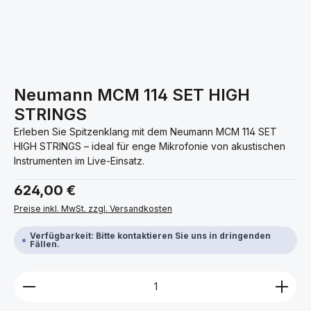
Neumann MCM 114 SET HIGH
STRINGS
Erleben Sie Spitzenklang mit dem Neumann MCM 114 SET
HIGH STRINGS – ideal für enge Mikrofonie von akustischen
Instrumenten im Live-Einsatz.
Regulärer Preis:
624,00 €
Preise inkl. MwSt. zzgl. Versandkosten
Verfügbarkeit: Bitte kontaktieren Sie uns in dringenden
Fällen.
Produkt Anzahl: Gib den gewünschten Wert ein ode